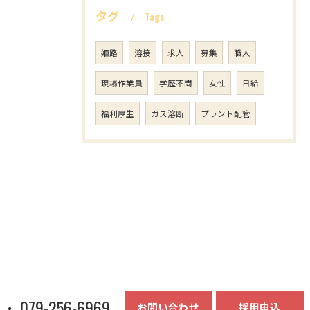
タグ
Tags
姫路
溶接
求人
募集
職人
現場作業員
学歴不問
女性
日給
福利厚生
ガス溶断
プラント配管
079-256-6969
お問い合わせ
採用申込