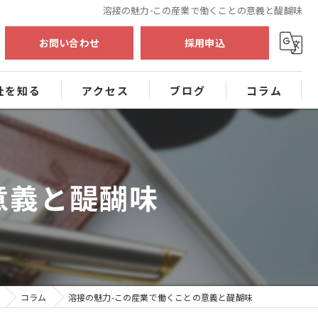
溶接の魅力-この産業で働くことの意義と醍醐味
お問い合わせ
採用申込
社を知る
アクセス
ブログ
コラム
工事
験
意義と醍醐味
者
員
コラム
溶接の魅力-この産業で働くことの意義と醍醐味