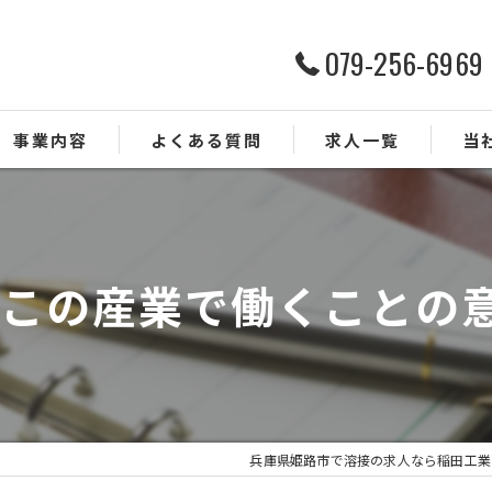
079-256-6969
事業内容
よくある質問
求人一覧
当
配管
未経
-この産業で働くことの
経験
正社
転職
兵庫県姫路市で溶接の求人なら稲田工業