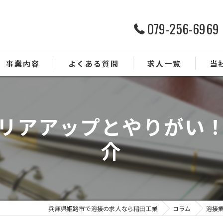
079-256-6969
事業内容
よくある質問
求人一覧
当
配管
リアアップとやりがい
未経
介
経験
正社
転職
兵庫県姫路市で溶接の求人なら稲田工業
コラム
溶接