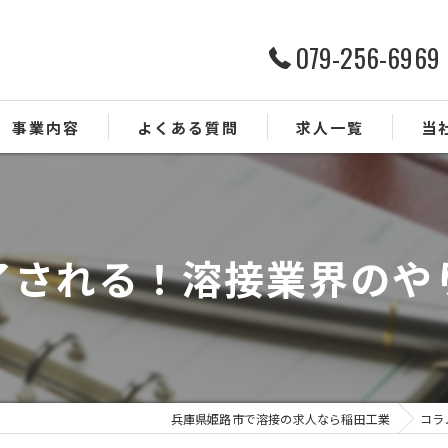
079-256-6969
事業内容
よくある質問
求人一覧
当
配管
未経
了される！溶接業界のや
経験
正社
転職
兵庫県姫路市で溶接の求人なら稲田工業
コラ