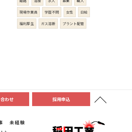
姫路
溶接
求人
募集
職人
現場作業員
学歴不問
女性
日給
福利厚生
ガス溶断
プラント配管
い合わせ
採用申込
事
未経験