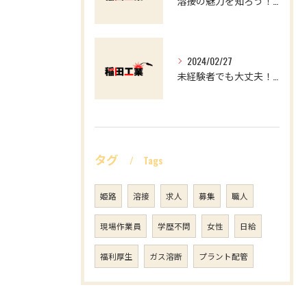
溶接の魅力を知ろう！求職者必見の溶接工事のススメ
2024/02/27
未経験者でも大丈夫！溶接業界で働くやりがいと魅力
タグ
Tags
姫路
溶接
求人
募集
職人
現場作業員
学歴不問
女性
日給
福利厚生
ガス溶断
プラント配管